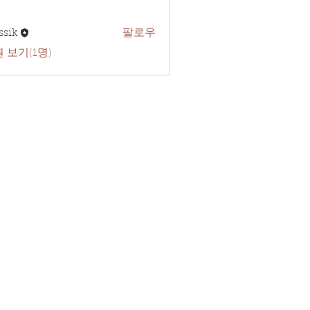
ssik
팔로우
 보기(1명)